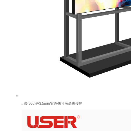
→
優(yōu)色3.5mm窄邊46寸液晶拼接屏