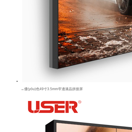
→
優(yōu)色49寸3.5mm窄邊液晶拼接屏