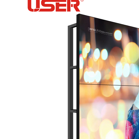
SDI監視器
器
魔鏡廣告機
拼接支架
高亮監視器
透明廣告機
移動(dòng)
廣播級監視
全息廣告機
支架
器
條形屏廣告
相關(guān)
機
軟件
旋轉廣告機
吊頂支架
裸眼3D廣
線(xiàn)材
告機
木架
蜂窩箱
桌面底座