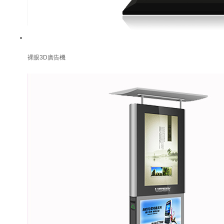
裸眼3D廣告機