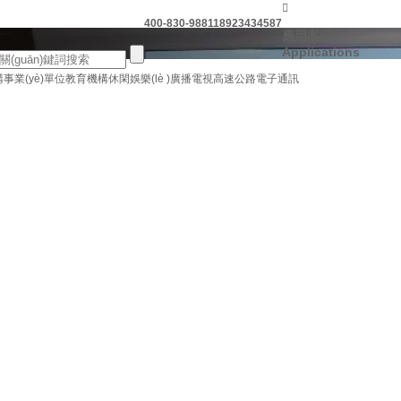

400-830-9881
18923434587
應用案例
Applications
構
事業(yè)單位
教育機構
休閑娛樂(lè )
廣播電視
高速公路
電子通訊