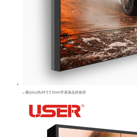
→
優(yōu)色49寸3.5mm窄邊液晶拼接屏