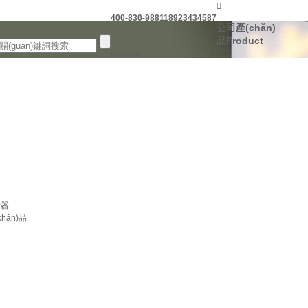

400-830-9881
18923434587
公司產(chǎn)
品
Product
center
示器
hǎn)品