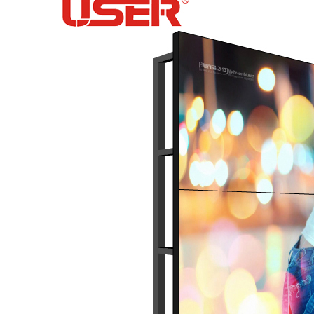
SDI監視器
器
魔鏡廣告機
拼接支架
高亮監視器
透明廣告機
移動(dòng)
廣播級監視
全息廣告機
支架
器
條形屏廣告
相關(guān)
機
軟件
旋轉廣告機
吊頂支架
裸眼3D廣
線(xiàn)材
告機
木架
蜂窩箱
桌面底座